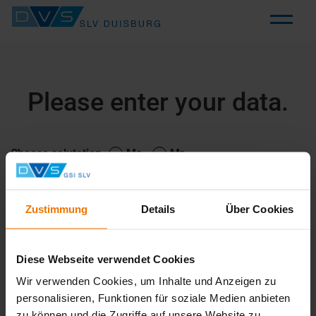
Toggl
naviga
Please enter your data.
Choose salutation
Ms.
Mr.
Firstname
Zustimmung
Details
Über Cookies
Lastname
Diese Webseite verwendet Cookies
Wir verwenden Cookies, um Inhalte und Anzeigen zu
E-Mail*
personalisieren, Funktionen für soziale Medien anbieten
zu können und die Zugriffe auf unsere Website zu